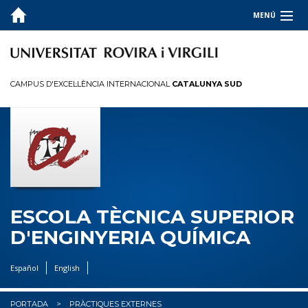
MENÚ
L'ESCOLA
ESTUDIS
CAMPUS D'EXCEL·LÈNCIA INTERNACIONAL
CATALUNYA SUD
SOCIETAT I EMPRESA
QUALITAT
INFORMACIÓ PER A...
PRÀCTIQUES EXTERNES
ESCOLA TÈCNICA SUPERIOR
Informació per a estudiants
D'ENGINYERIA QUÍMICA
Informació per a empreses/institucions
Español
English
Informació per a tutors
BÚSTIA
PORTADA
PRÀCTIQUES EXTERNES