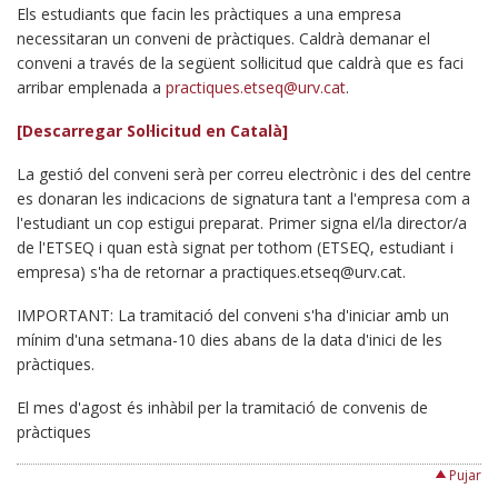
Els estudiants que facin les pràctiques a una empresa
necessitaran un conveni de pràctiques. Caldrà demanar el
conveni a través de la següent sol·licitud que caldrà que es faci
arribar emplenada a
practiques.etseq@urv.cat
.
[Descarregar Sol·licitud en Català]
La gestió del conveni serà per correu electrònic i des del centre
es donaran les indicacions de signatura tant a l'empresa com a
l'estudiant un cop estigui preparat. Primer signa el/la director/a
de l'ETSEQ i quan està signat per tothom (ETSEQ, estudiant i
empresa) s'ha de retornar a practiques.etseq@urv.cat.
IMPORTANT: La tramitació del conveni s'ha d'iniciar amb un
mínim d'una setmana-10 dies abans de la data d'inici de les
pràctiques.
El mes d'agost és inhàbil per la tramitació de convenis de
pràctiques
Pujar