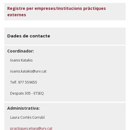
Registre per empreses/institucions pràctiques
externes
Dades de contacte
Coordinador:
Ioanis Katakis
ioanis.katakis@urv.cat
Telf. 977 559655
Despatx 305 - ETSEQ
Administrativa:
Laura Cortés Currubí
practiques.etseq@urv.cat