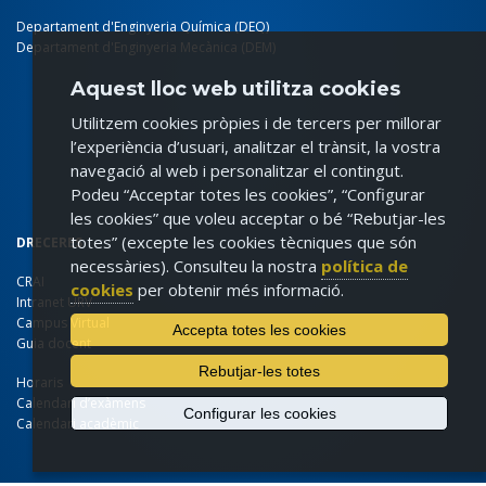
Departament d'Enginyeria Química (DEQ)
Departament d'Enginyeria Mecànica (DEM)
Aquest lloc web utilitza cookies
Utilitzem cookies pròpies i de tercers per millorar
l’experiència d’usuari, analitzar el trànsit, la vostra
navegació al web i personalitzar el contingut.
Podeu “Acceptar totes les cookies”, “Configurar
les cookies” que voleu acceptar o bé “Rebutjar-les
totes” (excepte les cookies tècniques que són
DRECERES
necessàries). Consulteu la nostra
política de
CRAI
cookies
per obtenir més informació.
Intranet URV
Campus Virtual
Accepta totes les cookies
Guia docent
Rebutjar-les totes
Horaris
Calendari d’exàmens
Configurar les cookies
Calendari acadèmic