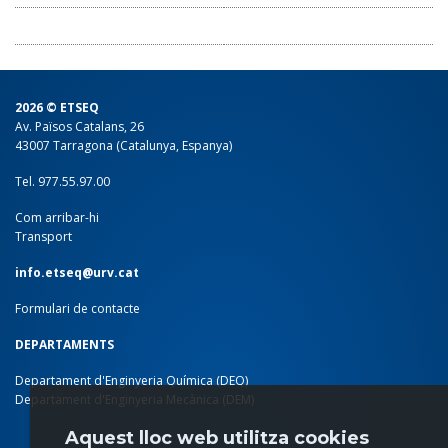
2026 © ETSEQ
Av. Països Catalans, 26
43007 Tarragona (Catalunya, Espanya)
Tel. 977.55.97.00
Com arribar-hi
Transport
info.etseq@urv.cat
Formulari de contacte
DEPARTAMENTS
Departament d'Enginyeria Química (DEQ)
Departament d'Enginyeria Mecànica (DEM)
Aquest lloc web utilitza cookies