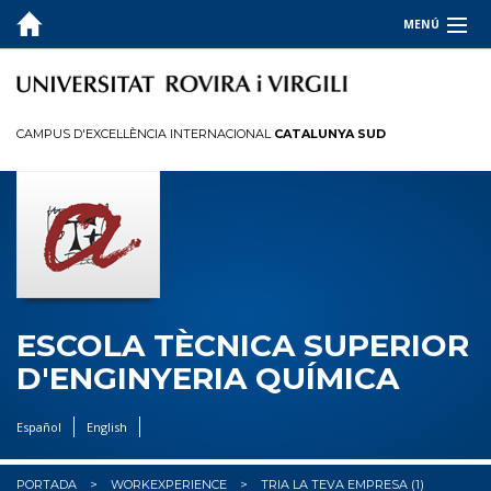
MENÚ
L'ESCOLA
ESTUDIS
CAMPUS D'EXCEL·LÈNCIA INTERNACIONAL
CATALUNYA SUD
SOCIETAT I EMPRESA
QUALITAT
INFORMACIÓ PER A...
PRÀCTIQUES EXTERNES
ESCOLA TÈCNICA SUPERIOR
D'ENGINYERIA QUÍMICA
BÚSTIA
Español
English
PORTADA
WORKEXPERIENCE
TRIA LA TEVA EMPRESA (1)